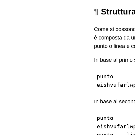
¶
Struttura
Come si possono 
è composta da un
punto o linea e c
In base al primo 
punto       
In base al secon
punto       
eishvufarlw
punto    li