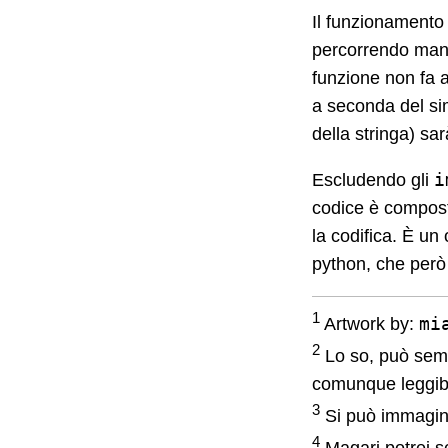
Il funzionamento 
percorrendo man m
funzione non fa a
a seconda del simb
della stringa) sar
i
Escludendo gli
codice è composto
la codifica. È un
python, che però 
1
mi
Artwork by:
2
Lo so, può semb
comunque leggibi
3
Si può immagina
4