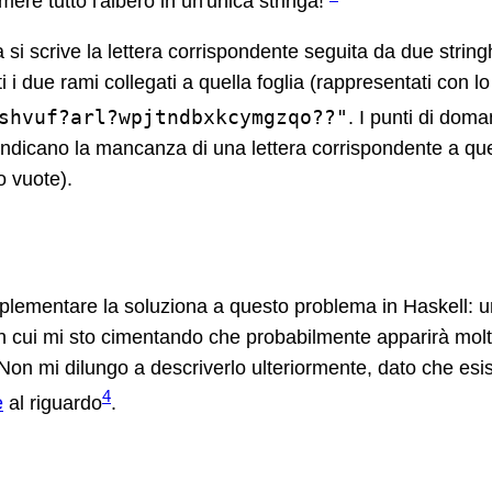
ere tutto l'albero in un'unica stringa!
a si scrive la lettera corrispondente seguita da due strin
 i due rami collegati a quella foglia (rappresentati con 
shvuf?arl?wpjtndbxkcymgzqo??"
. I punti di dom
ndicano la mancanza di una lettera corrispondente a que
o vuote).
plementare la soluziona a questo problema in Haskell: u
in cui mi sto cimentando che probabilmente apparirà mol
Non mi dilungo a descriverlo ulteriormente, dato che esi
4
e
al riguardo
.