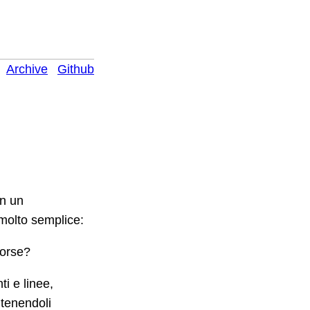
Archive
Github
n un
molto semplice:
Morse?
i e linee,
ntenendoli