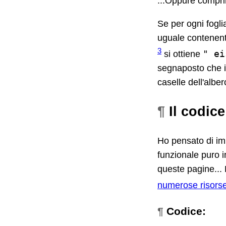
...Oppure comprim
Se per ogni fogli
uguale contenenti
3
" ei
si ottiene
segnaposto che i
caselle dell'alber
¶
Il codice
Ho pensato di im
funzionale puro 
queste pagine... 
numerose risors
¶
Codice: