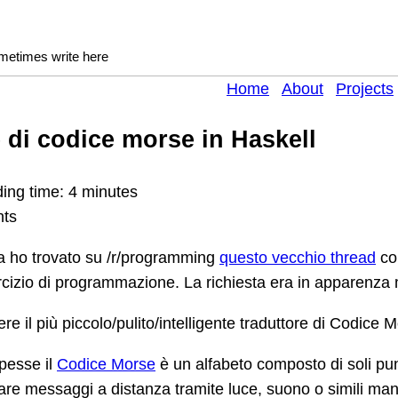
ometimes write here
Home
About
Projects
 di codice morse in Haskell
ing time: 4 minutes
nts
a ho trovato su /r/programming
questo vecchio thread
co
rcizio di programmazione. La richiesta era in apparenza 
ere il più piccolo/pulito/intelligente traduttore di Codice 
pesse il
Codice Morse
è un alfabeto composto di soli punt
viare messaggi a distanza tramite luce, suono o simili ma