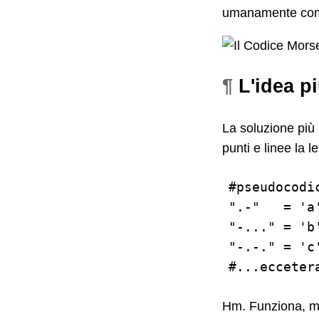
umanamente comp
¶
L'idea p
La soluzione più 
punti e linee la l
#pseudocodic
".-"   = 'a'
"-..." = 'b'
"-.-." = 'c'
Hm. Funziona, ma 