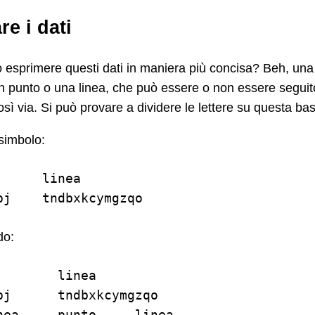
re i dati
esprimere questi dati in maniera più concisa? Beh, una 
 punto o una linea, che può essere o non essere seguito
osì via. Si può provare a dividere le lettere su questa ba
simbolo:
     linea

do:
       linea

pj      tndbxkcymgzqo

nea     punto     linea
