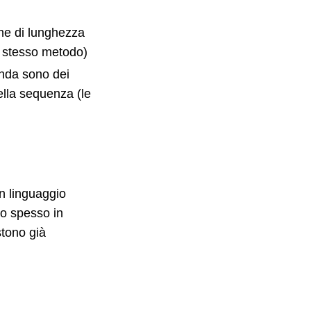
ghe di lunghezza
lo stesso metodo)
anda sono dei
lla sequenza (le
n linguaggio
to spesso in
stono già