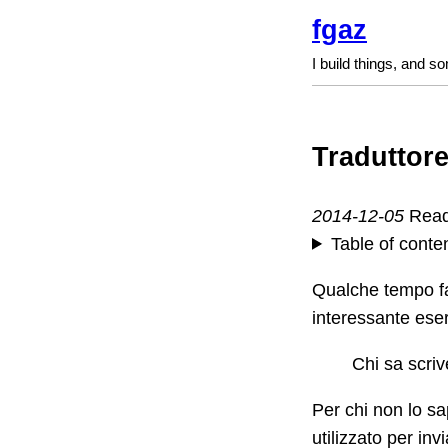
fgaz
I build things, and s
Traduttore
2014-12-05
Read
Table of conte
Qualche tempo f
interessante ese
Chi sa scriv
Per chi non lo sa
utilizzato per in