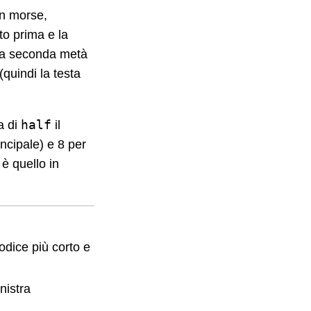
in morse,
to prima e la
o la seconda metà
(quindi la testa
half
ta di
il
incipale) e 8 per
 è quello in
odice più corto e
nistra